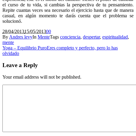
el curso de tu vida, si cambias la perspectiva de tu pensamiento.
Repite cuantas veces sea necesario el ejercicio hasta que de manera
casual, en algún momento te darás cuenta que el problema se
solucionó.
28/04/2013
15/05/2013
0
0
By
Andres levy
In
Mente
Tags
conciencia
,
despertar
,
espiritualidad
,
mente
Yoga – Equilibrio Puro
Eres completo y perfecto, pero lo has
olvidado
Leave a Reply
Your email address will not be published.