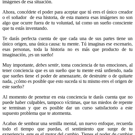
imágenes de esa situación.
Ahora, concédete el poder para aceptar que tú eres el único creador
o el soñador de esa historia, de esta manera esas imágenes no son
algo que ocurre fuera de tu voluntad, tal como un sueño consciente
que tu estás inventando.
Te darás perfecta cuenta de que cada una de sus partes tiene un
único origen, una única causa: tu mente. Tú imaginas ese escenario,
esas personas, toda la historia no es más que producto de tu
imaginación, ¡es un sueño!
Muy importante,
debes sentir
, toma conciencia de tus emociones, al
tener conciencia que es un sueño que tu mente está urdiendo, nada
que sueñes tiene el poder de amenazarte, de destruirte o de quitarte
nada, ¿cómo es posible que esto suceda si tu mismo eres el origen de
este sueño?
Al momento de penetrar en esta conciencia te darás cuenta que no
puede haber culpables, tampoco víctimas, que tus miedos de repente
se terminan y que es posible dar un curso satisfactorio a este
supuesto problema que te atormenta.
Acabas de sembrar una semilla mental, un nuevo enfoque, recuerda
todo el tiempo que puedas, el sentimiento que surge de tu
experiencia, este es el motor del cambio. Tienes el poder de cambiar