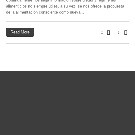
Continuamente nos llega información sobre dietas y regímenes
alimenticios no siempre útiles, a su vez, se nos ofrece la propuesta
de la alimentación consciente como nueva...
Read More
0
0