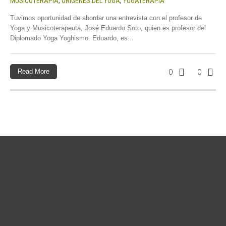
MUSICOTERAPIA
,
ORIGENES DEL YOGA
,
YOGATERAPIA
Tuvimos oportunidad de abordar una entrevista con el profesor de
Yoga y Musicoterapeuta, José Eduardo Soto, quien es profesor del
Diplomado Yoga Yoghismo. Eduardo, es...
Read More
0
0